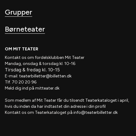
Grupper
Børneteater
OM MIT TEATER
Kontakt os om fordelsklubben
Mit Teater
Mandag, onsdag & torsdag kl. 10-16
Tirsdag
&
fredag
kl
. 10
-15
E-mail:
teaterbilletter@billetten.dk
Tlf. 70 20 20 96
Meld dig ind på
mitteater.dk
Som medlem af
Mit Teater
får du tilsendt
Teaterkataloget
i april,
hvis
du inden da har indtastet din adresse i din profil
Kontakt os om Teaterkataloget på
info@teaterbilletter.dk