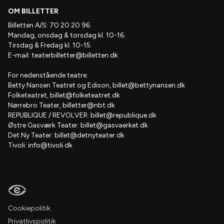
OM BILLETTER
Billetten A/S: 70 20 20 96.
Mandag, onsdag & torsdag kl. 10-16.
Tirsdag & Fredag kl. 10-15.
E-mail:
teaterbilletter@billetten.dk
For nedenstående teatre:
Betty Nansen Teatret og Edison,
billet@bettynansen.dk
Folketeatret,
billet@folketeatret.dk
Nørrebro Teater,
billetter@nbt.dk
REPUBLIQUE / REVOLVER:
billet@republique.dk
Østre Gasværk Teater:
billet@gasvaerket.dk
Det Ny Teater:
billet@detnyteater.dk
Tivoli:
info@tivoli.dk
Cookiepolitik
Privatlivspolitik