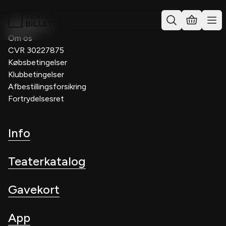
Kontakt os
Om os
CVR 30227875
Købsbetingelser
Klubbetingelser
Afbestillingsforsikring
Fortrydelsesret
Info
Teaterkatalog
Gavekort
App