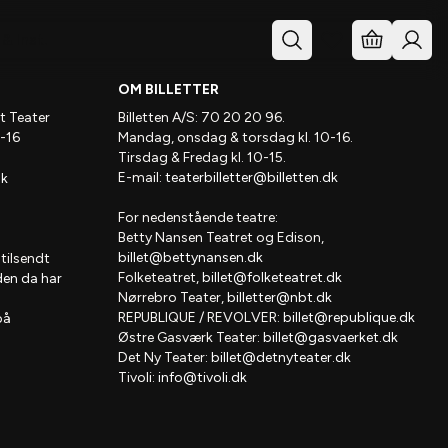
& Inst.
OM BILLETTER
t Teater
Billetten A/S: 70 20 20 96.
-16
Mandag, onsdag & torsdag kl. 10-16.
Tirsdag & Fredag kl. 10-15.
E-mail:
teaterbilletter@billetten.dk
dk
For nedenstående teatre:
Betty Nansen Teatret og Edison,
billet@bettynansen.dk
 tilsendt
Folketeatret,
billet@folketeatret.dk
den da har
Nørrebro Teater,
billetter@nbt.dk
REPUBLIQUE / REVOLVER:
billet@republique.dk
på
Østre Gasværk Teater:
billet@gasvaerket.dk
Det Ny Teater:
billet@detnyteater.dk
Tivoli:
info@tivoli.dk