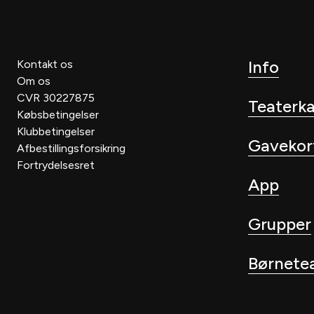
Forestilli
Info
Kontakt os
Om os
CVR 30227875
Teaterk
Købsbetingelser
Klubbetingelser
Gavekor
Afbestillingsforsikring
Fortrydelsesret
App
Grupper
Børnete