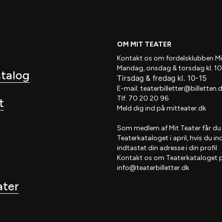
nger
Inspiration
Kalender
Nyhedsbrev
Rabatter
Skole 
OM MIT TEATER
Kontakt os om fordelsklubben
Mi
Mandag, onsdag & torsdag kl. 10
atalog
Tirsdag
&
fredag
kl
. 10
-15
E-mail:
teaterbilletter@billetten.
Tlf. 70 20 20 96
t
Meld dig ind på
mitteater.dk
Som medlem af
Mit Teater
får du
Teaterkataloget
i april, hvis
du in
indtastet din adresse i din profil
Kontakt os om Teaterkataloget 
info@teaterbilletter.dk
ater