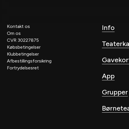
Forestilli
Info
Kontakt os
Om os
CVR 30227875
Teaterk
Købsbetingelser
Klubbetingelser
Gavekor
Afbestillingsforsikring
Fortrydelsesret
App
Grupper
Børnete