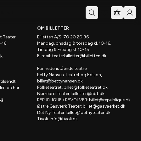
& Inst.
OM BILLETTER
t Teater
Billetten A/S: 70 20 20 96.
-16
Mandag, onsdag & torsdag kl. 10-16.
Tirsdag & Fredag kl. 10-15.
E-mail:
teaterbilletter@billetten.dk
dk
For nedenstående teatre:
Betty Nansen Teatret og Edison,
billet@bettynansen.dk
 tilsendt
Folketeatret,
billet@folketeatret.dk
den da har
Nørrebro Teater,
billetter@nbt.dk
REPUBLIQUE / REVOLVER:
billet@republique.dk
på
Østre Gasværk Teater:
billet@gasvaerket.dk
Det Ny Teater:
billet@detnyteater.dk
Tivoli:
info@tivoli.dk