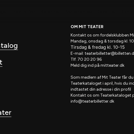
nger
Inspiration
Kalender
Nyhedsbrev
Rabatter
Skole 
OM MIT TEATER
Kontakt os om fordelsklubben
Mi
Mandag, onsdag & torsdag kl. 10
atalog
Tirsdag
&
fredag
kl
. 10
-15
E-mail:
teaterbilletter@billetten.
Tlf. 70 20 20 96
t
Meld dig ind på
mitteater.dk
Som medlem af
Mit Teater
får du
Teaterkataloget
i april, hvis
du in
indtastet din adresse i din profil
Kontakt os om Teaterkataloget 
info@teaterbilletter.dk
ater