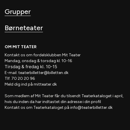
Grupper
Børneteater
OM MIT TEATER
Kontakt os om fordelsklubben
Mit Teater
Mandag, onsdag & torsdag kl. 10-16
Tirsdag
&
fredag
kl
. 10
-15
E-mail:
teaterbilletter@billetten.dk
Tlf. 70 20 20 96
Meld dig ind på
mitteater.dk
Som medlem af
Mit Teater
får du tilsendt
Teaterkataloget
i april,
hvis
du inden da har indtastet din adresse i din profil
Kontakt os om Teaterkataloget på
info@teaterbilletter.dk