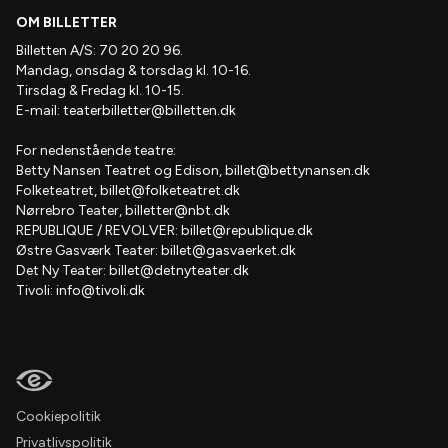
OM BILLETTER
Billetten A/S: 70 20 20 96.
Mandag, onsdag & torsdag kl. 10-16.
Tirsdag & Fredag kl. 10-15.
E-mail:
teaterbilletter@billetten.dk
For nedenstående teatre:
Betty Nansen Teatret og Edison,
billet@bettynansen.dk
Folketeatret,
billet@folketeatret.dk
Nørrebro Teater,
billetter@nbt.dk
REPUBLIQUE / REVOLVER:
billet@republique.dk
Østre Gasværk Teater:
billet@gasvaerket.dk
Det Ny Teater:
billet@detnyteater.dk
Tivoli:
info@tivoli.dk
Cookiepolitik
Privatlivspolitik