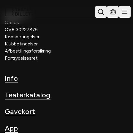
Kontakt os
Om os
CVR 30227875
Købsbetingelser
Klubbetingelser
Afbestillingsforsikring
Fortrydelsesret
Info
Teaterkatalog
Gavekort
App