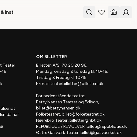
& Inst.
OM BILLETTER
t Teater
Billetten A/S: 70 20 20 96.
-16
Mandag, onsdag & torsdag kl. 10-16.
Tirsdag & Fredag kl. 10-15.
E-mail:
teaterbilletter@billetten.dk
dk
For nedenstående teatre:
Betty Nansen Teatret og Edison,
billet@bettynansen.dk
 tilsendt
Folketeatret,
billet@folketeatret.dk
den da har
Nørrebro Teater,
billetter@nbt.dk
REPUBLIQUE / REVOLVER:
billet@republique.dk
på
Østre Gasværk Teater:
billet@gasvaerket.dk