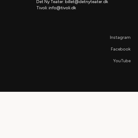
Det Ny Teater:
billet@detnyteater.dk
Tivoli:
info@tivoli.dk
Instagram
Facebook
YouTube