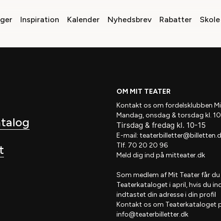
nger
Inspiration
Kalender
Nyhedsbrev
Rabatter
Skole 
OM MIT TEATER
Kontakt os om fordelsklubben
Mi
Mandag, onsdag & torsdag kl. 10
atalog
Tirsdag
&
fredag
kl
. 10
-15
E-mail:
teaterbilletter@billetten.
Tlf. 70 20 20 96
t
Meld dig ind på
mitteater.dk
Som medlem af
Mit Teater
får du
Teaterkataloget
i april, hvis
du in
indtastet din adresse i din profil
Kontakt os om Teaterkataloget 
info@teaterbilletter.dk