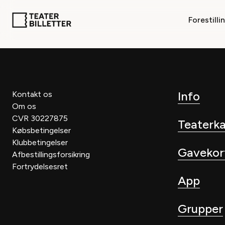
Forestilli
Info
Kontakt os
Om os
CVR 30227875
Teaterk
Købsbetingelser
Klubbetingelser
Gavekor
Afbestillingsforsikring
Fortrydelsesret
App
Grupper