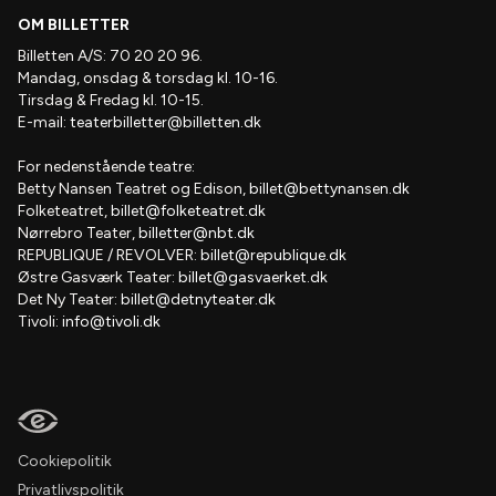
OM BILLETTER
Billetten A/S: 70 20 20 96.
Mandag, onsdag & torsdag kl. 10-16.
Tirsdag & Fredag kl. 10-15.
E-mail:
teaterbilletter@billetten.dk
For nedenstående teatre:
Betty Nansen Teatret og Edison,
billet@bettynansen.dk
Folketeatret,
billet@folketeatret.dk
Nørrebro Teater,
billetter@nbt.dk
REPUBLIQUE / REVOLVER:
billet@republique.dk
Østre Gasværk Teater:
billet@gasvaerket.dk
Det Ny Teater:
billet@detnyteater.dk
Tivoli:
info@tivoli.dk
Cookiepolitik
Privatlivspolitik