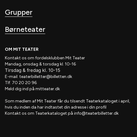
Grupper
Børneteater
OM MIT TEATER
Kontakt os om fordelsklubben
Mit Teater
Mandag, onsdag & torsdag kl. 10-16
Tirsdag
&
fredag
kl
. 10
-15
E-mail:
teaterbilletter@billetten.dk
Tlf. 70 20 20 96
Meld dig ind på
mitteater.dk
Som medlem af
Mit Teater
får du tilsendt
Teaterkataloget
i april,
hvis
du inden da har indtastet din adresse i din profil
Kontakt os om Teaterkataloget på
info@teaterbilletter.dk