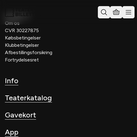
Kontakt os
Om os
CVR 30227875
Købsbetingelser
Klubbetingelser
Afbestillingsforsikring
Fortrydelsesret
Info
Teaterkatalog
Gavekort
App