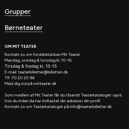
Grupper
Børneteater
OM MIT TEATER
Kontakt os om fordelsklubben
Mit Teater
Mandag, onsdag & torsdag kl. 10-16
Tirsdag
&
fredag
kl
. 10
-15
E-mail:
teaterbilletter@billetten.dk
Tlf. 70 20 20 96
Meld dig ind på
mitteater.dk
Som medlem af
Mit Teater
får du tilsendt
Teaterkataloget
i april,
hvis
du inden da har indtastet din adresse i din profil
Kontakt os om Teaterkataloget på
info@teaterbilletter.dk