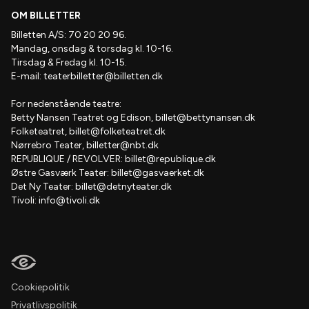
OM BILLETTER
Billetten A/S: 70 20 20 96.
Mandag, onsdag & torsdag kl. 10-16.
Tirsdag & Fredag kl. 10-15.
E-mail:
teaterbilletter@billetten.dk
For nedenstående teatre:
Betty Nansen Teatret og Edison,
billet@bettynansen.dk
Folketeatret,
billet@folketeatret.dk
Nørrebro Teater,
billetter@nbt.dk
REPUBLIQUE / REVOLVER:
billet@republique.dk
Østre Gasværk Teater:
billet@gasvaerket.dk
Det Ny Teater:
billet@detnyteater.dk
Tivoli:
info@tivoli.dk
Cookiepolitik
Privatlivspolitik