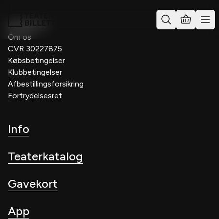
Kontakt os
Om os
CVR 30227875
Købsbetingelser
Klubbetingelser
Afbestillingsforsikring
Fortrydelsesret
Info
Teaterkatalog
Gavekort
App